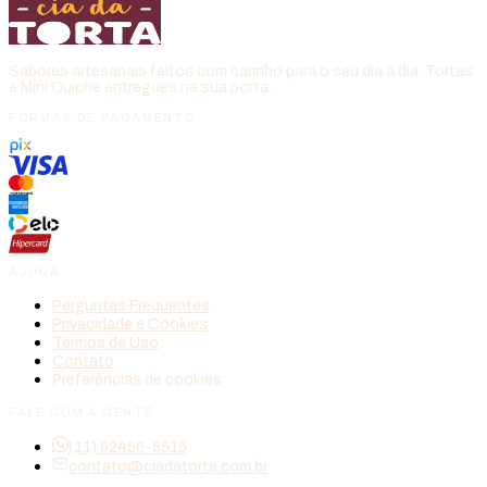
Sabores artesanais feitos com carinho para o seu dia a dia. Tortas
e Mini Quiche entregues na sua porta.
FORMAS DE PAGAMENTO
AJUDA
Perguntas Frequentes
Privacidade e Cookies
Termos de Uso
Contato
Preferências de cookies
FALE COM A GENTE
(11) 92456-5515
contato@ciadatorta.com.br