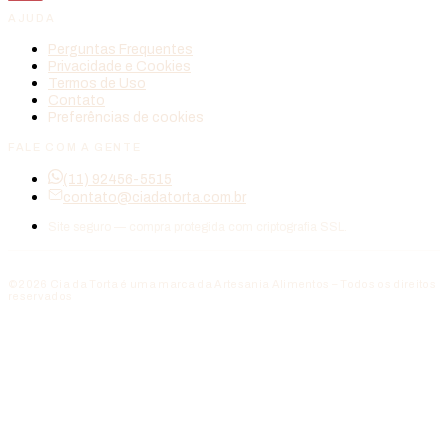
AJUDA
Perguntas Frequentes
Privacidade e Cookies
Termos de Uso
Contato
Preferências de cookies
FALE COM A GENTE
(11) 92456-5515
contato@ciadatorta.com.br
Site seguro — compra protegida com criptografia SSL.
©2026 Cia da Torta é uma marca da Artesania Alimentos – Todos os direitos
reservados