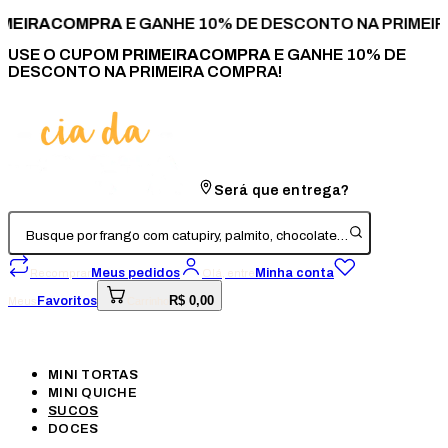
IMEIRACOMPRA
E GANHE 10% DE DESCONTO NA PRIMEIR
USE O CUPOM
PRIMEIRACOMPRA
E GANHE 10% DE
DESCONTO NA PRIMEIRA COMPRA!
Será que entrega?
Busque por frango com catupiry, palmito, chocolate…
Meus pedidos
Minha conta
Recomprar
Olá, entre
R$ 0,00
Favoritos
Meus
Carrinho
MINI TORTAS
MINI QUICHE
SUCOS
DOCES