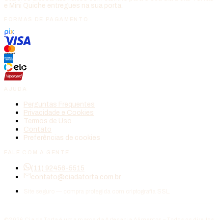
e Mini Quiche entregues na sua porta.
FORMAS DE PAGAMENTO
AJUDA
Perguntas Frequentes
Privacidade e Cookies
Termos de Uso
Contato
Preferências de cookies
FALE COM A GENTE
(11) 92456-5515
contato@ciadatorta.com.br
Site seguro — compra protegida com criptografia SSL.
©2026 Cia da Torta é uma marca da Artesania Alimentos – Todos os direitos