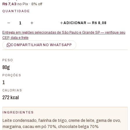
R$ 7,43
no Pix ·
8
% off
QUANTIDADE
1
ADICIONAR —
R$ 8,08
Entrega em regiões selecionadas de São Paulo e Grande SP — verifique seu
CEP, data e frete
COMPARTILHAR NO WHATSAPP
PESO
80g
PORÇÕES
1
CALORIAS
272
kcal
INGREDIENTES
Leite condensado, farinha de trigo, creme de leite, gema de ovo,
margarina, cacau em pó 70%, chocolate belga 70%