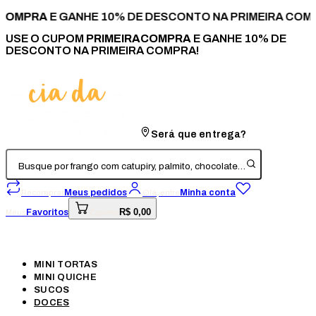
COMPRA
E GANHE 10% DE DESCONTO NA PRIMEIRA COMP
USE O CUPOM
PRIMEIRACOMPRA
E GANHE 10% DE
DESCONTO NA PRIMEIRA COMPRA!
Será que entrega?
Busque por frango com catupiry, palmito, chocolate…
Meus pedidos
Minha conta
Recomprar
Olá, entre
R$ 0,00
Favoritos
Meus
Carrinho
MINI TORTAS
MINI QUICHE
SUCOS
DOCES