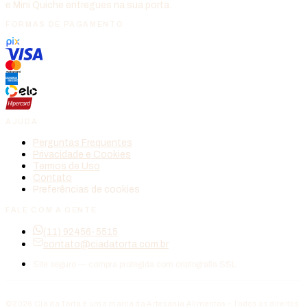
e Mini Quiche entregues na sua porta.
FORMAS DE PAGAMENTO
AJUDA
Perguntas Frequentes
Privacidade e Cookies
Termos de Uso
Contato
Preferências de cookies
FALE COM A GENTE
(11) 92456-5515
contato@ciadatorta.com.br
Site seguro — compra protegida com criptografia SSL.
©2026 Cia da Torta é uma marca da Artesania Alimentos – Todos os direitos