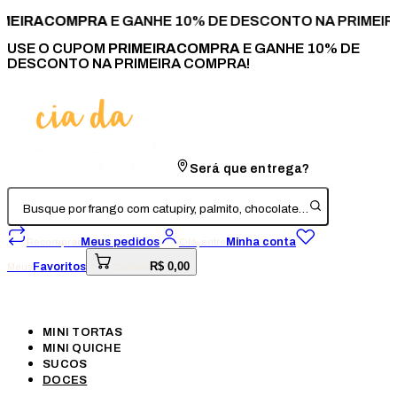
MEIRACOMPRA
E GANHE 10% DE DESCONTO NA PRIMEIR
USE O CUPOM
PRIMEIRACOMPRA
E GANHE 10% DE
DESCONTO NA PRIMEIRA COMPRA!
Será que entrega?
Busque por frango com catupiry, palmito, chocolate…
Meus pedidos
Minha conta
Recomprar
Olá, entre
R$ 0,00
Favoritos
Meus
Carrinho
MINI TORTAS
MINI QUICHE
SUCOS
DOCES