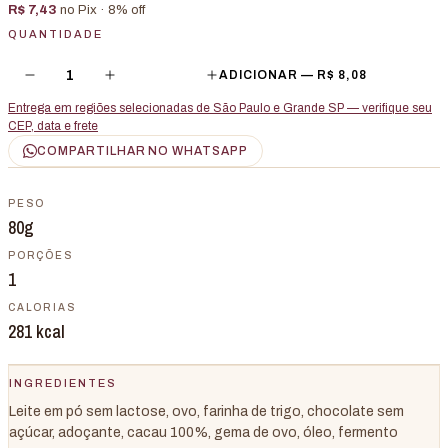
R$ 7,43
no Pix ·
8
% off
QUANTIDADE
1
ADICIONAR —
R$ 8,08
Entrega em regiões selecionadas de São Paulo e Grande SP — verifique seu
CEP, data e frete
COMPARTILHAR NO WHATSAPP
PESO
80g
PORÇÕES
1
CALORIAS
281
kcal
INGREDIENTES
Leite em pó sem lactose, ovo, farinha de trigo, chocolate sem
açúcar, adoçante, cacau 100%, gema de ovo, óleo, fermento